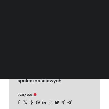
Święto Jordanu na 
Ukrainie
erkwie w Bieszczadach
abirynt Błędne Skały w 
Górach Stołowych
WYSZUKIWANIE
Pomóż w rozwoju projektu,
udostępnij w swoich mediach
społecznościowych
DZIĘKUJĘ