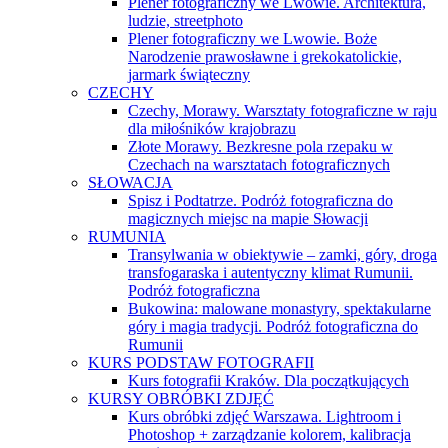
Plener fotograficzny we Lwowie. Architektura,
ludzie, streetphoto
Plener fotograficzny we Lwowie. Boże
Narodzenie prawosławne i grekokatolickie,
jarmark świąteczny
CZECHY
Czechy, Morawy. Warsztaty fotograficzne w raju
dla miłośników krajobrazu
Złote Morawy. Bezkresne pola rzepaku w
Czechach na warsztatach fotograficznych
SŁOWACJA
Spisz i Podtatrze. Podróż fotograficzna do
magicznych miejsc na mapie Słowacji
RUMUNIA
Transylwania w obiektywie – zamki, góry, droga
transfogaraska i autentyczny klimat Rumunii.
Podróż fotograficzna
Bukowina: malowane monastyry, spektakularne
góry i magia tradycji. Podróż fotograficzna do
Rumunii
KURS PODSTAW FOTOGRAFII
Kurs fotografii Kraków. Dla początkujących
KURSY OBRÓBKI ZDJĘĆ
Kurs obróbki zdjęć Warszawa. Lightroom i
Photoshop + zarządzanie kolorem, kalibracja