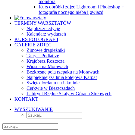
monitora
Kurs obróbki zdjęć Lightroom i Photoshop +
fotografia nocnego nieba i gwiazd
TERMINY WARSZTATÓW
Najbliższe edycje
Kalendarz wydarzeń
KURS FOTOGRAFII
GALERIE ZDJĘĆ
Zimowe drapieżniki
Tatry – Podtatrze
Krajobraz Roztocza
Wiosna na Morawach
Bezkresne pola rzepaku na Morawach
Najpiękniejsza linia kolejowa Karpat
Święto Jordanu na Ukrainie
Cerkwie w Bieszczadach
Labirynt Błędne Skały w Górach Stołowych
KONTAKT
WYSZUKIWANIE