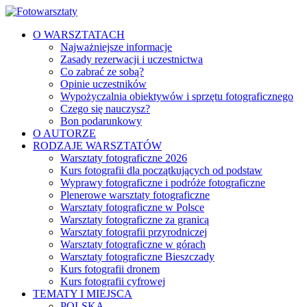
O WARSZTATACH
Najważniejsze informacje
Zasady rezerwacji i uczestnictwa
Co zabrać ze sobą?
Opinie uczestników
Wypożyczalnia obiektywów i sprzętu fotograficznego
Czego się nauczysz?
Bon podarunkowy
O AUTORZE
RODZAJE WARSZTATÓW
Warsztaty fotograficzne 2026
Kurs fotografii dla początkujących od podstaw
Wyprawy fotograficzne i podróże fotograficzne
Plenerowe warsztaty fotograficzne
Warsztaty fotograficzne w Polsce
Warsztaty fotograficzne za granicą
Warsztaty fotografii przyrodniczej
Warsztaty fotograficzne w górach
Warsztaty fotograficzne Bieszczady
Kurs fotografii dronem
Kurs fotografii cyfrowej
TEMATY I MIEJSCA
POLSKA