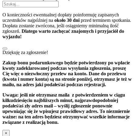
O konieczności ewentualnej dopłaty
poinformuję
zapisanych
uczestników najpóźniej na
około 30 dni
przed terminem spotkania.
Dopłata zostanie zwrócona, jeśli osiągniemy minimalną ilość
zgłoszeń.
Dlatego warto zachęcać znajomych i przyjaciół do
wyjazdu!
Dziękuję za zgłoszenie!
Zakup bonu podarunkowego będzie potwierdzony po wpłacie
kwoty zadeklarowanej podczas wysyłania zgłoszenia, proszę
Cię więc o niezwłoczny przelew na konto. Dane do przelewu
(kwota i numer konta) są na stronie poniżej, otrzymasz je też w
mailu, na adres jaki podałeś/aś podczas rejestracji.
Uwaga: jeśli nie otrzymasz maila z potwierdzeniem w ciągu
kilkudziesięciu najbliższych minut, najprawdopodobniej
podałeś/aś zły adres mail – wyślij zgłoszenie ponownie
upewniając się że wpisujesz prawidłowy adres. To niezmiernie
ważne: na ten adres będziesz otrzymywać wszelkie informacje
związane z realizacją bonu.
×