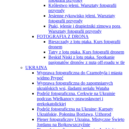
fotografii przyrody
Królestwo jeleni. Warsztaty fotografii
przyrody
Jesienne rykowisko jeleni. Warsztaty
fotografii przyrody
Ptaki, jelenie i drapieżniki zimową porą.
Warsztaty fotografii przyrody
FOTOGRAFIA Z DRONA
Bieszczady z lotu ptaka. Kurs fotografii
dronem
Tatry z lotu ptaka. Kurs fotografii dronem
Beskid Niski z lotu ptaka. Spotkanie
pasjonatów dronów z nutą off-roadu w tle
UKRAINA
Wyprawa fotograficzna do Czarnobyla i miasta
widmo Prypeć
Wyprawa fotograficzna do zapomnianych
ukraińskich wsi, śladami serialu Wataha
Podróż fotograficzna. Cerkwie na Ukrainie
podczas Wielkanocy prawosławnej i
grekokatolickiej
Podróż fotograficzna na Ukrainę: Karpaty
Ukraińskie, Połonina Borżawa, Użhorod
Plener fotograficzny Ukraina. Mistyczne Święto
Jordanu na Bojkowszczyźnie