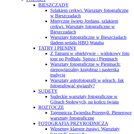
BIESZCZADY
Szlakiem cerkwi. Warsztaty fotograficzne
w Bieszczadach
Mistyczne święto Jordanu, szlakiem
cerkwi. Warsztaty fotograficzne w
Bieszczadach
Warsztaty fotograficzne w Bieszczadach
śladem serialu HBO Wataha
TATRY I PIENINY
Z Tatrami w obiektywie – widokowy foto
tour po Podhalu, Spiszu i Pieninach
Warsztaty fotograficzne w Pieninach:
niepowtarzalny krajobraz i pasterska
tradycja
Warsztaty astrofotografii w górach. Jak
fotografować gwiazdy?
SUDETY
Sudeckie warsztaty fotograficzne w
Górach Stołowych, na końcu świata
ROZTOCZE
Tajemnicza Twierdza Przemyśl. Plenerowe
warsztaty fotograficzne
FOTOGRAFIA PRZYRODNICZA
Wiosenny klangor żurawi. Warsztaty