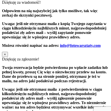
Dziękuję za wiadomość!
Odpowiem na nią najszybciej jak tylko możliwe, tak więc
zerkaj do skrzynki pocztowej.
Uwaga: jeśli nie otrzymasz maila z kopią Twojego zapytania w
ciągu kilkudziesięciu najbliższych minut, najprawdopodobniej
podałeś/aś zły adres mail – wyślij zapytanie ponownie
upewniając się że wpisujesz prawidłowy adres.
Możesz również napisać na adres:
info@fotowarsztaty.com
×
Dziękuję za zgłoszenie!
Twoja rezerwacja będzie potwierdzona po wpłacie zadatku lub
pełnej kwoty, proszę Cię więc o niezwłoczny przelew na konto.
Dane do przelewu są na stronie poniżej, otrzymasz je też w
mailu, na adres jaki podałeś/aś podczas rejestracji.
Uwaga: jeśli nie otrzymasz maila z potwierdzeniem w ciągu
kilkudziesięciu najbliższych minut, najprawdopodobniej
podałeś/aś zły adres mail – wyślij zgłoszenie ponownie
upewniając się że wpisujesz prawidłowy adres. To niezmiernie
ważne: na ten adres będziesz otrzymywać wszelkie informacje